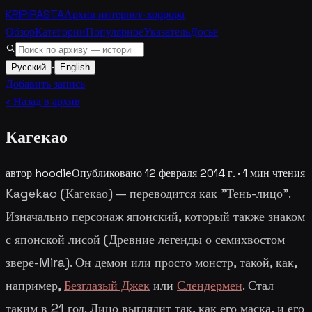
KRIPIPASTA
Архив интернет-хоррора
Обзор
Категории
Популярное
Указатель
Досье
·
Русский
English
Добавить запись
‹ Назад в архив
Кагекао
автор
hoodie
Опубликовано
12 февраля 2014 г.
·
1
мин чтения
Kagekao (Кагекао) — переводится как "Тень-лицо".
Изначально персонаж японский, который также знаком
с японской лисой (Древние легенды о семихвостом
звере-Mira). Он демон или просто монстр, такой, как,
например,
Безглазый Джек
или
Слендермен
. Стал
таким в 21 год. Лицо выглядит так, как его маска, и его