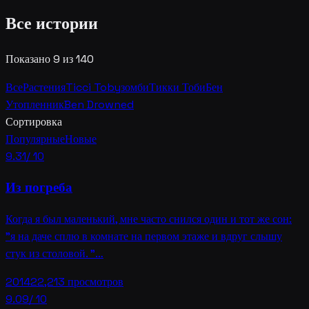
Все истории
Показано 9 из 140
Все
Растения
Ticci Toby
зомби
Тикки Тоби
Бен
Утопленник
Ben Drowned
Сортировка
Популярные
Новые
9.31
/ 10
Из погреба
Когда я был маленький, мне часто снился один и тот же сон:
"я на даче сплю в комнате на первом этаже и вдруг слышу
стук из столовой. "…
2014
22,213
просмотров
9.09
/ 10