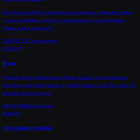
Водитель автобуса затормозил, подъезжая к остановке. Женя
устало поднялась с места и пристроилась у задней двери,
держась за поручень. В…
2014
33,337
просмотров
8.93
/ 10
Волк
Удачная на днях была охота, Легко нашел я логово волков.
Волчицу сразу пристрелил я дробью, Загрыз мой пес, двоих ее
щенков. Уж хвастался…
2014
7,659
просмотров
8.86
/ 10
Кролики в долине