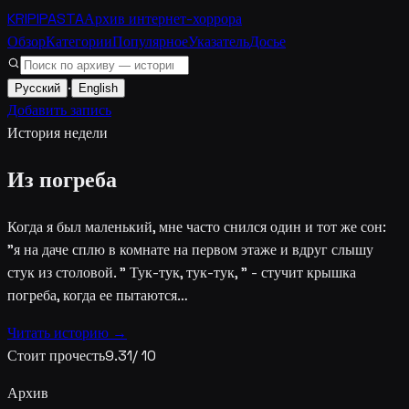
KRIPIPASTA
Архив интернет-хоррора
Обзор
Категории
Популярное
Указатель
Досье
·
Русский
English
Добавить запись
История недели
Из погреба
Когда я был маленький, мне часто снился один и тот же сон:
"я на даче сплю в комнате на первом этаже и вдруг слышу
стук из столовой. " Тук-тук, тук-тук, " - стучит крышка
погреба, когда ее пытаются…
Читать историю →
Стоит прочесть
9.31
/ 10
Архив