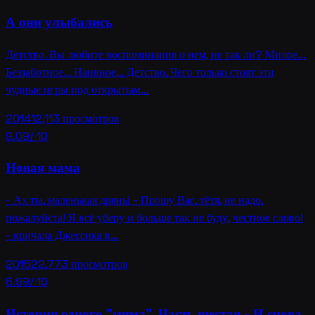
А они улыбались
Детство. Вы любите воспоминания о нем, не так ли? Милое…
Беззаботное… Наивное… Детство. Чего только стоят эти
чудные игры под открытым…
2014
12,113
просмотров
9.09
/ 10
Новая мама
- Ах ты, маленькая дрянь! - Прошу Вас, тётя, не надо,
пожалуйста! Я всё уберу и больше так не буду, честное слово!
- кричала Джессика в…
2015
22,773
просмотров
8.99
/ 10
История одного "мима". Часть шестая - И снова