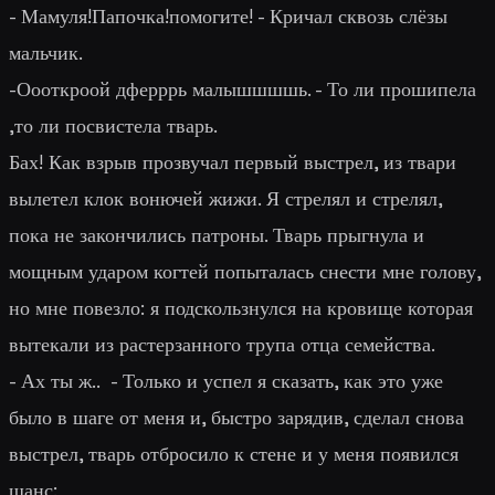
- Мамуля!Папочка!помогите! - Кричал сквозь слёзы
мальчик.
-Оооткроой дферррь малышшшшь. - То ли прошипела
,то ли посвистела тварь.
Бах! Как взрыв прозвучал первый выстрел, из твари
вылетел клок вонючей жижи. Я стрелял и стрелял,
пока не закончились патроны. Тварь прыгнула и
мощным ударом когтей попыталась снести мне голову,
но мне повезло: я подскользнулся на кровище которая
вытекали из растерзанного трупа отца семейства.
- Ах ты ж.. - Только и успел я сказать, как это уже
было в шаге от меня и, быстро зарядив, сделал снова
выстрел, тварь отбросило к стене и у меня появился
шанс: