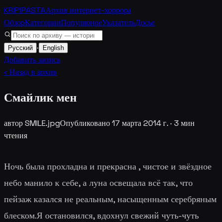
KRIPIPASTA
Архив интернет-хоррора
Обзор
Категории
Популярное
Указатель
Досье
·
Русский
English
Добавить запись
‹ Назад в архив
Смайлик мен
автор
SMILE.jpg
Опубликовано
17 марта 2014 г.
·
3
мин
чтения
Ночь была прохладна и прекрасна , чистое и звёздное
небо манило к себе, а луна освещала всё так, что
пейзаж казался не реальным, насыщенным серебряным
блеском.Я остановился, вдохнул свежий чуть-чуть