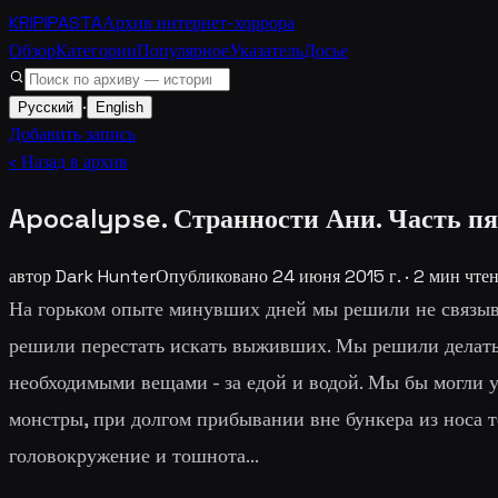
KRIPIPASTA
Архив интернет-хоррора
Обзор
Категории
Популярное
Указатель
Досье
·
Русский
English
Добавить запись
‹ Назад в архив
Apocalypse. Странности Ани. Часть п
автор
Dark Hunter
Опубликовано
24 июня 2015 г.
·
2
мин чте
На горьком опыте минувших дней мы решили не связыв
решили перестать искать выживших. Мы решили делать 
необходимыми вещами - за едой и водой. Мы бы могли 
монстры, при долгом прибывании вне бункера из носа т
головокружение и тошнота...