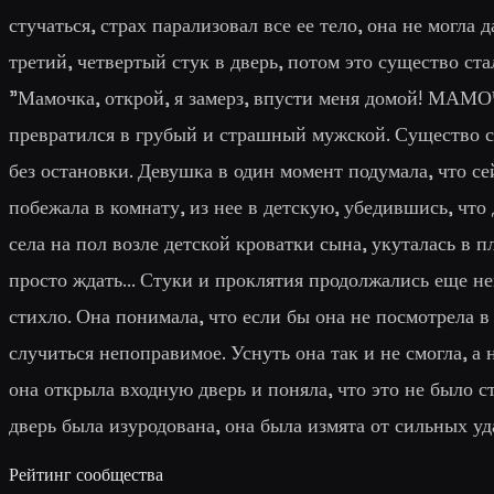
стучаться, страх парализовал все ее тело, она не могла 
третий, четвертый стук в дверь, потом это существо ст
"Мамочка, открой, я замерз, впусти меня домой! МАМОЧК
превратился в грубый и страшный мужской. Существо ст
без остановки. Девушка в один момент подумала, что сей
побежала в комнату, из нее в детскую, убедившись, что 
села на пол возле детской кроватки сына, укуталась в пл
просто ждать... Стуки и проклятия продолжались еще не
стихло. Она понимала, что если бы она не посмотрела в
случиться непоправимое. Уснуть она так и не смогла, а н
она открыла входную дверь и поняла, что это не было 
дверь была изуродована, она была измята от сильных уда
Рейтинг сообщества