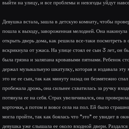
выйти на улицу, и все проблемы и невзгоды уйдут навсе
Девушка встала, зашла в детскую комнату, чтобы провери
пошла к выходу, завороженная мелодией. Она накинула 
открыть дверь дома, как решила все-таки посмотреть в 
вскрикнула от ужаса. На улице стоял ее сын 3 лет, он б
была грязна и заляпана кровавыми пятнами. Ребенок сто
держал музыкальную шкатулку, которая и издавала эту
это не ее сын, так как минуту назад он безмятежно спал
пробежала дрожь, она сильнее схватилась за ручку вхо
потянула ее на себя. Страх увеличивался, она проверила
корточки, а потом и вовсе села на пол. Ей было страшн
могла пройти, так как боялась что "это" ее увидит в ок
девушка уже слышала ее около входной двери. Раздался 