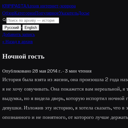
KRIPIPASTA
Архив интернет-хоррора
Обзор
Категории
Популярное
Указатель
Досье
·
Русский
English
Добавить запись
‹ Назад в архив
Ночной гость
Опубликовано
28 мая 2014 г.
·
3
мин чтения
История была взята из жизни, она произошла 2 года наз
я не хочу озвучивать. Она покажется вам нереальной, я 
выдумка, но я видела дверь, которую испортил ночной г
девушки. Изложив эту историю, я хотела сказать, что в
опознанного и не понятного, от которого лучше держать