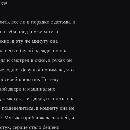
гда.
ть, все ли в порядке с детьми, и
на себя плед и уже хотела
окно, в эту же минуту она
ыл весь в белой одежде, но она
ял и смотрел в окно, в руках он
 мелодию. Девушка понимала, что
 в своей кроватке. По телу
дной двери и машинально
, замкнута ли дверь, и сползла на
о пошевелиться, в комнату она не
не. Музыка приближалась к ней, и
стук, сердце стало бешено