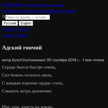
KRIPIPASTA
Архив интернет-хоррора
Обзор
Категории
Популярное
Указатель
Досье
·
Русский
English
Добавить запись
‹ Назад в архив
Адский гончий
автор
Булат
Опубликовано
30 сентября 2014 г.
·
1
мин чтения
Сердце бьется быстро очень,
Сил бежать осталось мало,
С каждым вздохом сердце стало,
Слышать ветра дуновение.
Шаг, еще, упасть на землю,