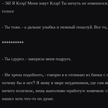
-
Эй! Я Клэр! Меня зовут Клэр! Ты ничуть не изменился
голосе
-
Ты тоже
. - а дальше улыбка и нежный поцелуй. Все то,
**********
-
Ты сдурел
. - заверила меня подруга.
-
Ни хрена подобного
, - говорю я и отпиваю из банки с 
почему бы и нет? Я живу в мире неудачников, где сам я
ничего полезное, лишь выполняю «работу» хомячков: сп
нашел хоть что-то по душе
.