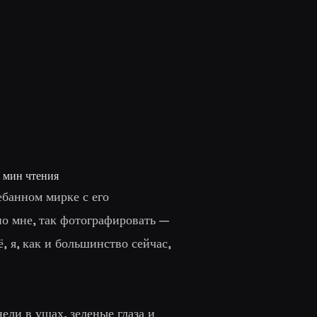
мин чтения
ебанном мирке с его
по мне, так фотографировать —
ё,
я, как и большинство сейчас,
ели в ушах, зеленые глаза и