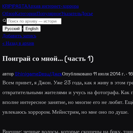
KRIPIPASTA
Архив интернет-хоррора
Обзор
Категории
Популярное
Указатель
Досье
·
Русский
English
Добавить запись
‹ Назад в архив
Поиграй со мной... (часть 1)
автор
ShinigameDesu/Джек
Опубликовано
11 июля 2014 г.
·
16
Всем привет, я Джон. Уже 23 года, как я живу в этом гр
отвратительными жителями и учусь на фотографа. Как 
вполне интересное занятие, но многие его не любят. Ещ
увлекаюсь хоррором. Мейнстрим, но мне оно по душе.
Внешне: черные волосы, которые скошены на боку, тонн