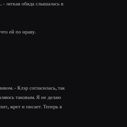
... - легкая обида слышалась в
 что ей по нраву.
пивом. -
Клэр согласилась, так
вляюсь таковым. Я не делаю
ит, жрет и писает. Теперь я