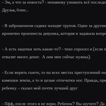
-
Эм, а что за новость
? - ненавижу узнавать всё послед
Друзья, блин...
-
В заброшенном садике находят трупов. Один за другим
иронично произнесла девушка, которая и задавала вопро
-
А есть зацепки хоть какие-то
? - тихо спросил я (если 
отвалят много денег. А они мне сейчас нужны).
-
Если верить газете, то на всех местах преступлений н
камешки земли, а то и целые отпечатки ног. Правда, п
ребенку. -
сказал мой почти лучший друг
-
Пфф, после этого я не верю. Ребенок? Вы шутите? Да 