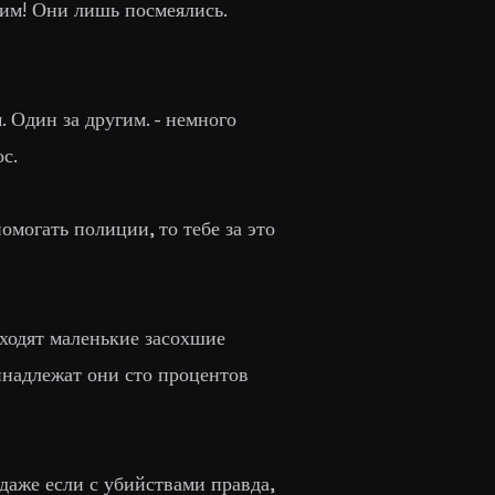
ним! Они лишь посмеялись.
. Один за другим
. - немного
с.
помогать полиции, то тебе за это
аходят маленькие засохшие
ринадлежат они сто процентов
даже если с убийствами правда,