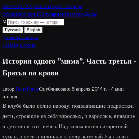
KRIPIPASTA
Архив интернет-хоррора
Обзор
Категории
Популярное
Указатель
Досье
·
Русский
English
Добавить запись
‹ Назад в архив
История одного "мима". Часть третья -
Братья по крови
автор
ПанкРокер
Опубликовано
6 апреля 2014 г.
·
4
мин
чтения
В клубе было полно народу: подвыпившие подростки,
дети, строящие из себя взрослых, и взрослые, впавшие
в детство в этот вечер. Над залом висел сигаретный
туман, а ноги прилипали к полу, который был залит