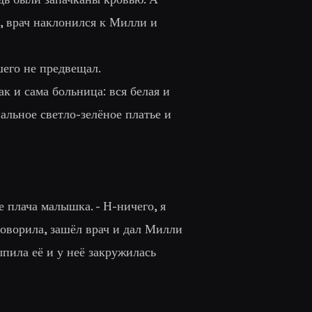
ы, врач наклонился к Милли и
шего не предвещал.
к и сама больница: вся белая и
альное светло-зелёное платье и
не плача малышка. - Н-ничего, я
говорила, зашёл врач и дал Милли
пила её и у неё закружилась