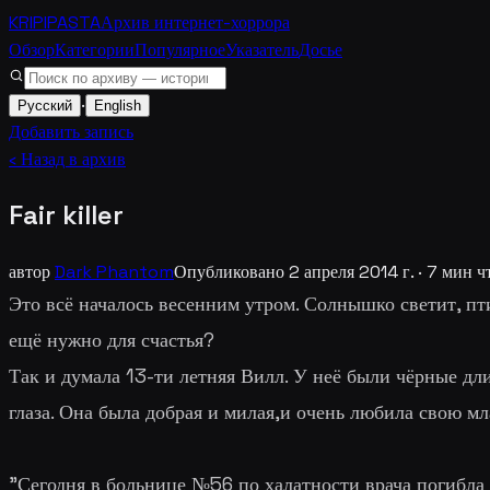
KRIPIPASTA
Архив интернет-хоррора
Обзор
Категории
Популярное
Указатель
Досье
·
Русский
English
Добавить запись
‹ Назад в архив
Fair killer
автор
Dark Phantom
Опубликовано
2 апреля 2014 г.
·
7
мин ч
Это всё началось весенним утром. Солнышко светит, пт
ещё нужно для счастья?
Так и думала 13-ти летняя Вилл. У неё были чёрные д
глаза. Она была добрая и милая,и очень любила свою м
"
Сегодня в больнице №56 по халатности врача погибла 