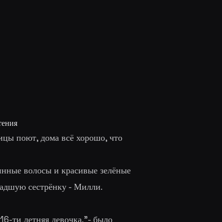
тения
ицы поют, дома всё хорошо, что
линные волосы и красивые зелёные
ладшую сестрёнку - Милли.
16-ти летняя девочка.
"- было