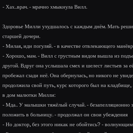
- Хах..врач. - мрачно хмыкнула Вилл.
Здоровье Милли ухудшалось с каждым днём. Мать решила
старшей дочери.
- Милая, иди погуляй. - в качестве отвлекающего манё
- Хорошо, мам. - Вилл с грустным видом вышла из подъе
другой. Вдруг она услышала смех и шелест листьев за её
пробежал сзади неё. Она обернулась, но никого не увиде
продолжила свой путь, курс которого был на кладбище,
в дом малютки Милли:
- Мда.. У малышки тяжёлый случай. - безапелляционно за
положить в больницу. - продолжал он свои убеждения
- Но доктор, без этого никак не обойтись? - волнующим