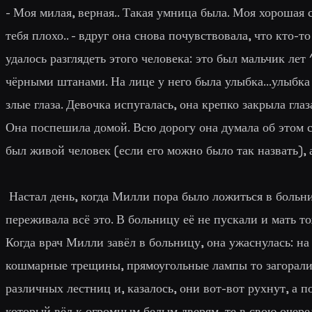
- Моя милая, верная.. Такая умница была. Моя хорошая с
тебя плохо.. - вдруг она снова почувствовала, что кто-то
удалось разглядеть этого человека: это был мальчик лет
чёрными штанами. На лице у него была улыбка...улыбка п
злые глаза. Девочка испугалась, она крепко закрыла глаз
Она поспешила домой. Всю дорогу она думала об этом с
был живой человек (если его можно было так назвать), 
Настал день, когда Милли пора было ложиться в больни
переживала всё это. В больницу её не пускали и мать то
Когда врач Милли завёл в больницу, она ужаснулась: на
кошмарные трещины, прямоугольные лампы то загоралис
различных лестниц и, казалось, они вот-вот рухнут, а 
который вёл к огромным белым дверям, те в свою очере