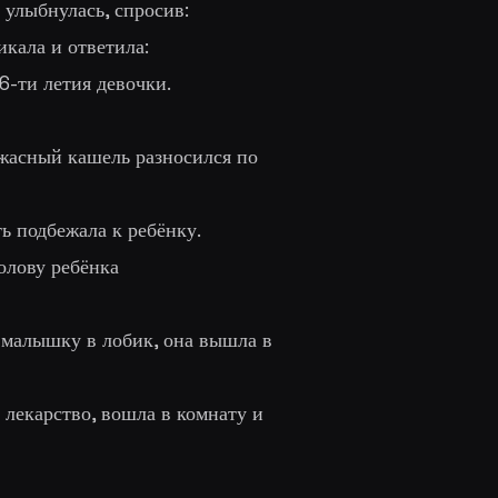
е улыбнулась, спросив:
икала и ответила:
6-ти летия девочки.
ужасный кашель разносился по
ть подбежала к ребёнку.
олову ребёнка
в малышку в лобик, она вышла в
а лекарство, вошла в комнату и