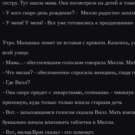
сестру. Тут зашла мама. Она посмотрела на детей и тож
- У кого скоро день рождение? - Милли радостно захих
- У меня! У меня! - Все уже готовились к празднованию 
Утро. Малышка лежит не вставая с кровати. Казалось, 
всей улице.
- Мама... - обессилевшим голоском говорила Милли. Ма
- Что милая? - обеспокоенно спросила женщина, гладя г
- Где Вилл?
- Она скоро придет с лекарствами, солнышко. - чмокну
прихожую, куда только только вошла старшая дочь
- Вот. - запыхавшимся голосом сказала Вилл. Мать взял
буквально начала впихивать таблетки в Милли.
- Вот, милая.Врач сказал - это поможет.