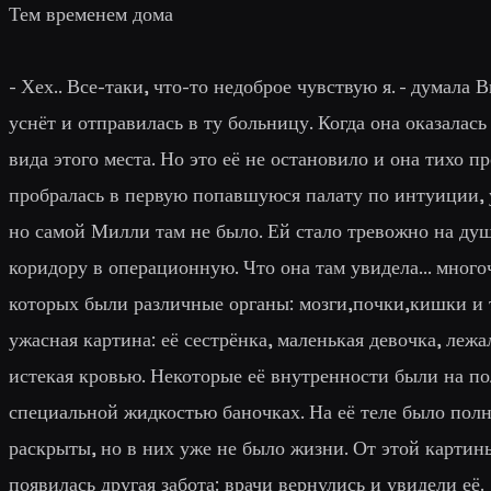
Тем временем дома
- Хех.. Все-таки, что-то недоброе чувствую я. - думала
уснёт и отправилась в ту больницу. Когда она оказалась
вида этого места. Но это её не остановило и она тихо 
пробралась в первую попавшуюся палату по интуиции, 
но самой Милли там не было. Ей стало тревожно на ду
коридору в операционную. Что она там увидела... мног
которых были различные органы: мозги,почки,кишки и т.
ужасная картина: её сестрёнка, маленькая девочка, леж
истекая кровью. Некоторые её внутренности были на по
специальной жидкостью баночках. На её теле было полн
раскрыты, но в них уже не было жизни. От этой картины
появилась другая забота: врачи вернулись и увидели её.