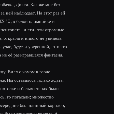
обачка, Дикси. Как же мне без
 за ней наблюдает. На этот раз ей
 13-15, в белой олимпийке и
сихопата.. и эти.. эти огромные
а, открыла и никого не увидела.
лучае, будучи уверенной, что это
а не её разыгравшаяся фантазия.
цу. Вилл с комом в горле
же. Им оставалось только ждать.
 потолке и белых стенах были
ь, то погасали; множество
посередине был длинный коридор,
дь были запачканы кровью. А