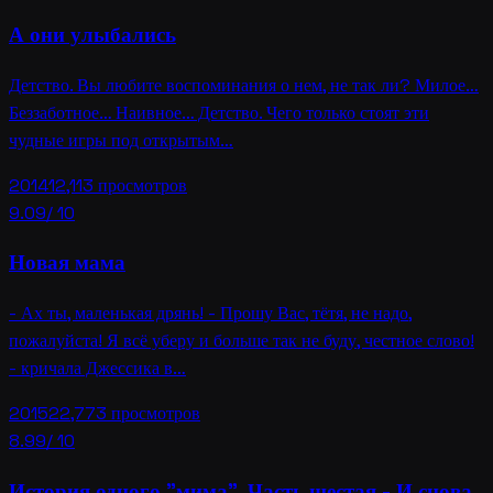
А они улыбались
Детство. Вы любите воспоминания о нем, не так ли? Милое…
Беззаботное… Наивное… Детство. Чего только стоят эти
чудные игры под открытым…
2014
12,113
просмотров
9.09
/ 10
Новая мама
- Ах ты, маленькая дрянь! - Прошу Вас, тётя, не надо,
пожалуйста! Я всё уберу и больше так не буду, честное слово!
- кричала Джессика в…
2015
22,773
просмотров
8.99
/ 10
История одного "мима". Часть шестая - И снова