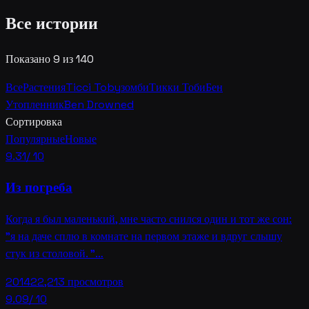
Все истории
Показано 9 из 140
Все
Растения
Ticci Toby
зомби
Тикки Тоби
Бен
Утопленник
Ben Drowned
Сортировка
Популярные
Новые
9.31
/ 10
Из погреба
Когда я был маленький, мне часто снился один и тот же сон:
"я на даче сплю в комнате на первом этаже и вдруг слышу
стук из столовой. "…
2014
22,213
просмотров
9.09
/ 10