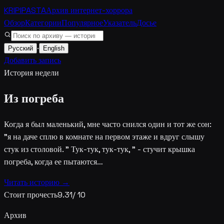
KRIPIPASTA
Архив интернет-хоррора
Обзор
Категории
Популярное
Указатель
Досье
·
Русский
English
Добавить запись
История недели
Из погреба
Когда я был маленький, мне часто снился один и тот же сон:
"я на даче сплю в комнате на первом этаже и вдруг слышу
стук из столовой. " Тук-тук, тук-тук, " - стучит крышка
погреба, когда ее пытаются…
Читать историю →
Стоит прочесть
9.31
/ 10
Архив