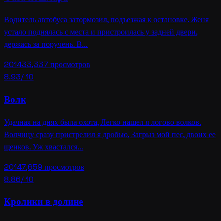
Водитель автобуса затормозил, подъезжая к остановке. Женя
устало поднялась с места и пристроилась у задней двери,
держась за поручень. В…
2014
33,337
просмотров
8.93
/ 10
Волк
Удачная на днях была охота, Легко нашел я логово волков.
Волчицу сразу пристрелил я дробью, Загрыз мой пес, двоих ее
щенков. Уж хвастался…
2014
7,659
просмотров
8.86
/ 10
Кролики в долине