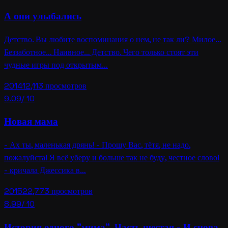
А они улыбались
Детство. Вы любите воспоминания о нем, не так ли? Милое…
Беззаботное… Наивное… Детство. Чего только стоят эти
чудные игры под открытым…
2014
12,113
просмотров
9.09
/ 10
Новая мама
- Ах ты, маленькая дрянь! - Прошу Вас, тётя, не надо,
пожалуйста! Я всё уберу и больше так не буду, честное слово!
- кричала Джессика в…
2015
22,773
просмотров
8.99
/ 10
История одного "мима". Часть шестая - И снова