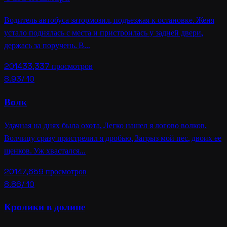
Водитель автобуса затормозил, подъезжая к остановке. Женя
устало поднялась с места и пристроилась у задней двери,
держась за поручень. В…
2014
33,337
просмотров
8.93
/ 10
Волк
Удачная на днях была охота, Легко нашел я логово волков.
Волчицу сразу пристрелил я дробью, Загрыз мой пес, двоих ее
щенков. Уж хвастался…
2014
7,659
просмотров
8.86
/ 10
Кролики в долине