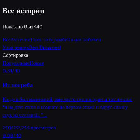
Все истории
Показано 9 из 140
Все
Растения
Ticci Toby
зомби
Тикки Тоби
Бен
Утопленник
Ben Drowned
Сортировка
Популярные
Новые
9.31
/ 10
Из погреба
Когда я был маленький, мне часто снился один и тот же сон:
"я на даче сплю в комнате на первом этаже и вдруг слышу
стук из столовой. "…
2014
22,213
просмотров
9.09
/ 10