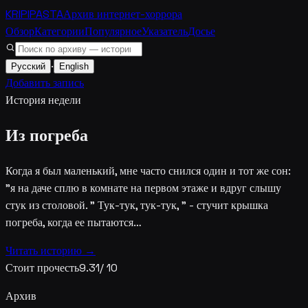
KRIPIPASTA
Архив интернет-хоррора
Обзор
Категории
Популярное
Указатель
Досье
·
Русский
English
Добавить запись
История недели
Из погреба
Когда я был маленький, мне часто снился один и тот же сон:
"я на даче сплю в комнате на первом этаже и вдруг слышу
стук из столовой. " Тук-тук, тук-тук, " - стучит крышка
погреба, когда ее пытаются…
Читать историю →
Стоит прочесть
9.31
/ 10
Архив