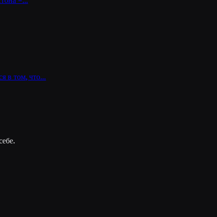
естона –…
я в том, что…
себе.