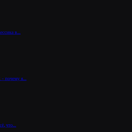
жессика в…
к - почему я…
сё, что…