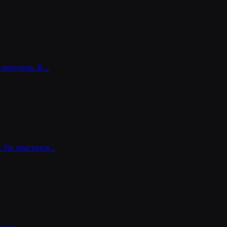
а поручень. В…
в. Уж хвастался…