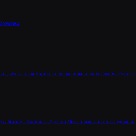
 Drowned
 на даче сплю в комнате на первом этаже и вдруг слышу стук из с
еззаботное… Наивное… Детство. Чего только стоят эти чудные 