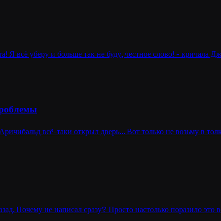
та! Я всё уберу и больше так не буду, честное слово! - кричала Д
проблемы
Аричибальд всё-таки открыл дверь... Вот только не возьму в тол
азад. Почему не написал сразу? Просто настолько поразило это в