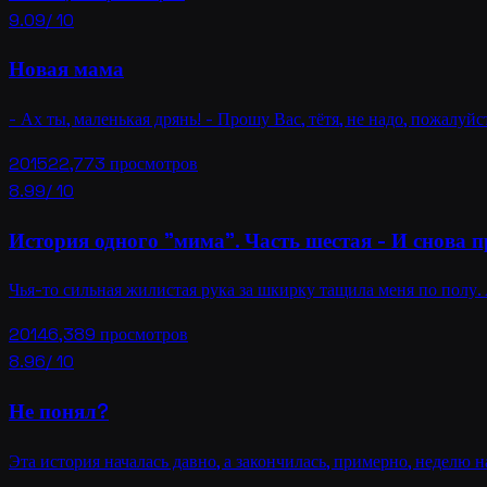
9.09
/ 10
Новая мама
- Ах ты, маленькая дрянь! - Прошу Вас, тётя, не надо, пожалуйс
2015
22,773
просмотров
8.99
/ 10
История одного "мима". Часть шестая - И снова 
Чья-то сильная жилистая рука за шкирку тащила меня по полу. 
2014
6,389
просмотров
8.96
/ 10
Не понял?
Эта история началась давно, а закончилась, примерно, неделю н