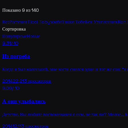
Показано 9 из 140
Все
Растения
Ticci Toby
зомби
Тикки Тоби
Бен Утопленник
Ben
Сортировка
Популярные
Новые
9.31
/ 10
Из погреба
Когда я был маленький, мне часто снился один и тот же сон: "я
2014
22,213
просмотров
9.09
/ 10
А они улыбались
Детство. Вы любите воспоминания о нем, не так ли? Милое… Б
2014
12,113
просмотров