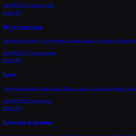
2014
16,706
просмотров
8.96
/ 10
Фаза кошмара
Водитель автобуса затормозил, подъезжая к остановке. Женя уст
2014
33,337
просмотров
8.93
/ 10
Волк
Удачная на днях была охота, Легко нашел я логово волков. Вол
2014
7,659
просмотров
8.86
/ 10
Кролики в долине