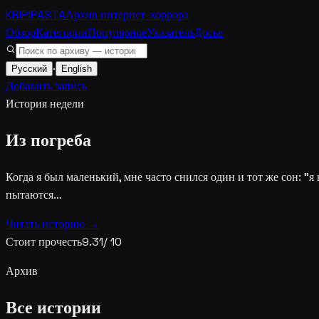
KRIPIPASTA
Архив интернет-хоррора
Обзор
Категории
Популярное
Указатель
Досье
·
Русский
English
Добавить запись
История недели
Из погреба
Когда я был маленький, мне часто снился один и тот же сон: "я 
пытаются…
Читать историю →
Стоит прочесть
9.31
/ 10
Архив
Все истории