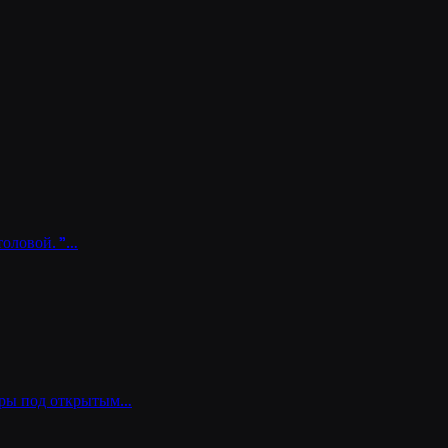
толовой. "…
игры под открытым…