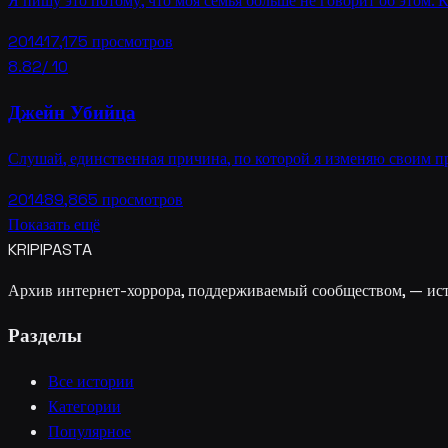
Я пишу это потому, что моя семья больше не говорит об этом. 
2014
17,175
просмотров
8.82
/ 10
Джейн Убийца
Слушай, единственная причина, по которой я изменяю своим пр
2014
89,865
просмотров
Показать ещё
KRIPIPASTA
Архив интернет-хоррора, поддерживаемый сообществом, — исто
Разделы
Все истории
Категории
Популярное