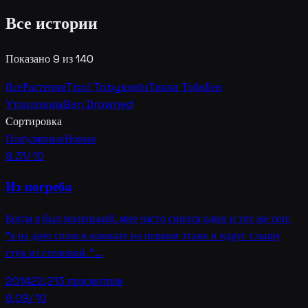
Все истории
Показано 9 из 140
Все
Растения
Ticci Toby
зомби
Тикки Тоби
Бен
Утопленник
Ben Drowned
Сортировка
Популярные
Новые
9.31
/ 10
Из погреба
Когда я был маленький, мне часто снился один и тот же сон:
"я на даче сплю в комнате на первом этаже и вдруг слышу
стук из столовой. "…
2014
22,213
просмотров
9.09
/ 10