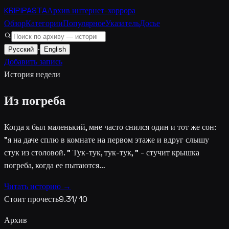
KRIPIPASTA
Архив интернет-хоррора
Обзор
Категории
Популярное
Указатель
Досье
·
Русский
English
Добавить запись
История недели
Из погреба
Когда я был маленький, мне часто снился один и тот же сон:
"я на даче сплю в комнате на первом этаже и вдруг слышу
стук из столовой. " Тук-тук, тук-тук, " - стучит крышка
погреба, когда ее пытаются…
Читать историю →
Стоит прочесть
9.31
/ 10
Архив