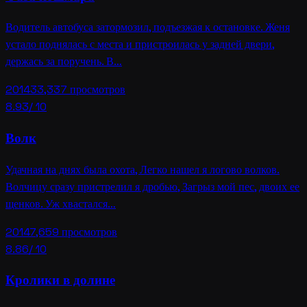
Водитель автобуса затормозил, подъезжая к остановке. Женя
устало поднялась с места и пристроилась у задней двери,
держась за поручень. В…
2014
33,337
просмотров
8.93
/ 10
Волк
Удачная на днях была охота, Легко нашел я логово волков.
Волчицу сразу пристрелил я дробью, Загрыз мой пес, двоих ее
щенков. Уж хвастался…
2014
7,659
просмотров
8.86
/ 10
Кролики в долине