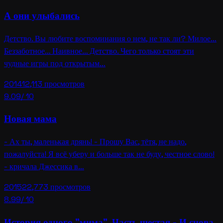
А они улыбались
Детство. Вы любите воспоминания о нем, не так ли? Милое…
Беззаботное… Наивное… Детство. Чего только стоят эти
чудные игры под открытым…
2014
12,113
просмотров
9.09
/ 10
Новая мама
- Ах ты, маленькая дрянь! - Прошу Вас, тётя, не надо,
пожалуйста! Я всё уберу и больше так не буду, честное слово!
- кричала Джессика в…
2015
22,773
просмотров
8.99
/ 10
История одного "мима". Часть шестая - И снова