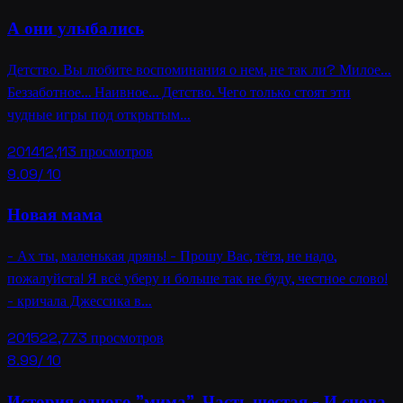
А они улыбались
Детство. Вы любите воспоминания о нем, не так ли? Милое…
Беззаботное… Наивное… Детство. Чего только стоят эти
чудные игры под открытым…
2014
12,113
просмотров
9.09
/ 10
Новая мама
- Ах ты, маленькая дрянь! - Прошу Вас, тётя, не надо,
пожалуйста! Я всё уберу и больше так не буду, честное слово!
- кричала Джессика в…
2015
22,773
просмотров
8.99
/ 10
История одного "мима". Часть шестая - И снова