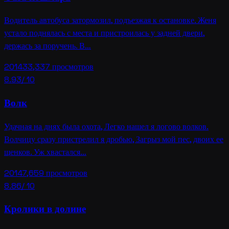
Водитель автобуса затормозил, подъезжая к остановке. Женя
устало поднялась с места и пристроилась у задней двери,
держась за поручень. В…
2014
33,337
просмотров
8.93
/ 10
Волк
Удачная на днях была охота, Легко нашел я логово волков.
Волчицу сразу пристрелил я дробью, Загрыз мой пес, двоих ее
щенков. Уж хвастался…
2014
7,659
просмотров
8.86
/ 10
Кролики в долине