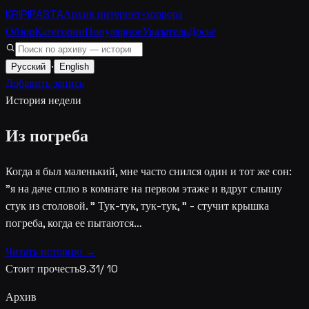
KRIPIPASTA
Архив интернет-хоррора
Обзор
Категории
Популярное
Указатель
Досье
·
Русский
English
Добавить запись
История недели
Из погреба
Когда я был маленький, мне часто снился один и тот же сон:
"я на даче сплю в комнате на первом этаже и вдруг слышу
стук из столовой. " Тук-тук, тук-тук, " - стучит крышка
погреба, когда ее пытаются…
Читать историю →
Стоит прочесть
9.31
/ 10
Архив