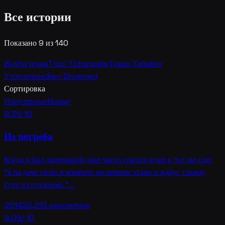
Все истории
Показано 9 из 140
Все
Растения
Ticci Toby
зомби
Тикки Тоби
Бен
Утопленник
Ben Drowned
Сортировка
Популярные
Новые
9.31
/ 10
Из погреба
Когда я был маленький, мне часто снился один и тот же сон:
"я на даче сплю в комнате на первом этаже и вдруг слышу
стук из столовой. "…
2014
22,213
просмотров
9.09
/ 10